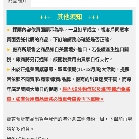
商品簡介
+++ 其他須知 +++
►
採購內容依頁面顯示為準，一旦訂單成立，視客戶同意本
頁面委託代購的商品，下訂前請務必確認是否正確。
►
廠商所販售之商品如自美國境外進口，若後續產生進口關
稅，廠商將另行通知，該關稅費用由買家自行支付。
►
由於正逢美國感恩節、聖誕假期(11~12月底)大活動，提醒
因依照不同賣家/商家/廠商/品牌，廠商的出貨速度不同，而每
年底是美國大節日的促銷，
境內/境外物流以及海/空運均會塞
車，如有急用商品請務必慎重考慮後再下單喔。
賣家預計商品出貨至我們的海外倉庫需時約一周，下單前再勞
請多多留意。
顏色: Charcoal Grey