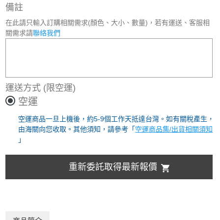
備註
在此請只輸入訂購相關需求(顏色、大小、數量)，若有運送、客服相
關需求請
聯絡我們
運送方式
(限空運)
空運
空運商品一旦上機後，約5-9個工作天抵達台灣。如有關稅產生，
由海關向您收取。其他須知，請參考「
空運商品集/出貨相關須知
」
重新委託取得最新報價