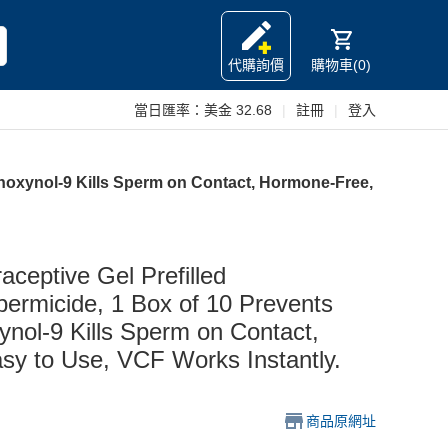
代購詢價
購物車(0)
當日匯率：
美金 32.68
|
註冊
|
登入
onoxynol-9 Kills Sperm on Contact, Hormone-Free,
ceptive Gel Prefilled
permicide, 1 Box of 10 Prevents
nol-9 Kills Sperm on Contact,
y to Use, VCF Works Instantly.
商品原網址