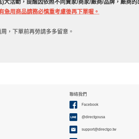
月底)大活動，提醒因依照不同賣家/商家/廠商/品牌，廠
如有急用商品請務必慎重考慮後再下單喔。
兩周，下單前再勞請多多留意。
聯絡我們
Facebook
@directgousa
support@directgo.tw