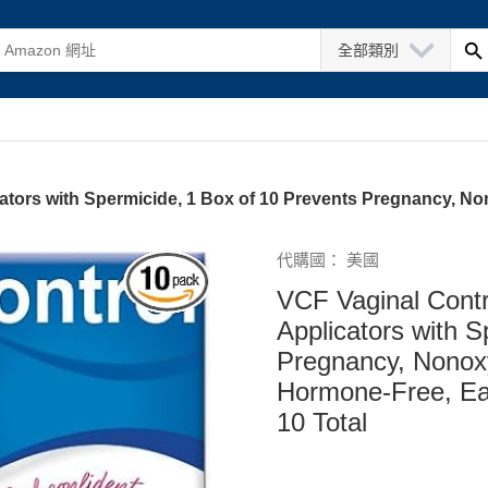
全部類別
cators with Spermicide, 1 Box of 10 Prevents Pregnancy, N
代購國： 美國
VCF Vaginal Contra
Applicators with S
Pregnancy, Nonoxy
Hormone-Free, Eas
10 Total