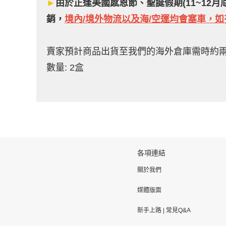
►
由於正逢美國感恩節、聖誕假期(11~12
銷，
境內/境外物流以及海/空運均會塞車，
賣家預計商品出貨至我們的海外倉庫需時約
數量: 2盒
各項連結
關於我們
媒體版面
新手上路
|
常見Q&A