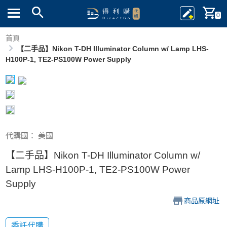
0
首頁
【二手品】Nikon T-DH Illuminator Column w/ Lamp LHS-
H100P-1, TE2-PS100W Power Supply
代購國： 美國
【二手品】Nikon T-DH Illuminator Column w/
Lamp LHS-H100P-1, TE2-PS100W Power
Supply
商品原網址
委託代購