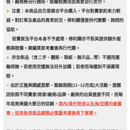
稅，廠商將另行通知，該關稅費用由買家自行支付。
►
注意：本商品自交易媒合平台購入，平台對賣家約束力較
弱。對訂單及產品的異常狀況，得利購僅提供代聯繫、詢問的
協助。
若賣家及平台本身不予處理，得利購亦不對其提供額外服
務與賠償。建議買家考量後再行代購。
►
非全新品（含二手、翻新、瑕疵、展示品...等）不適用運
輸保險。若使用空運無法另外加購；若使用海運則不涵蓋理
賠。
►
由於正逢美國感恩節、聖誕假期(11~12月底)大活動，提醒
因依照不同賣家/商家/廠商/品牌，廠商的出貨速度不同，而每
年底是美國大節日的促銷，
境內/境外物流以及海/空運均會塞
車，如有急用商品請務必慎重考慮後再下單喔。