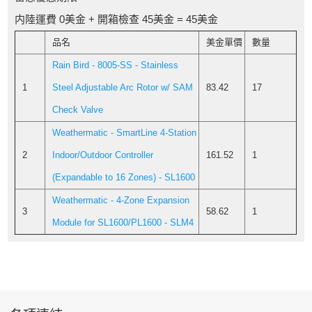
内陸運費 0美金 + 開箱檢查 45美金 = 45美金
品名
美金單價
數量
Rain Bird - 8005-SS - Stainless
1
Steel Adjustable Arc Rotor w/ SAM
83.42
17
Check Valve
Weathermatic - SmartLine 4-Station
2
Indoor/Outdoor Controller
161.52
1
(Expandable to 16 Zones) - SL1600
Weathermatic - 4-Zone Expansion
3
58.62
1
Module for SL1600/PL1600 - SLM4