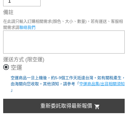
備註
在此請只輸入訂購相關需求(顏色、大小、數量)，若有運送、客服相
關需求請
聯絡我們
運送方式
(限空運)
空運
空運商品一旦上機後，約5-9個工作天抵達台灣。如有關稅產生，
由海關向您收取。其他須知，請參考「
空運商品集/出貨相關須知
」
重新委託取得最新報價