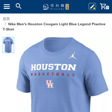
0
首頁
Nike Men's Houston Cougars Light Blue Legend Practice
T-Shirt