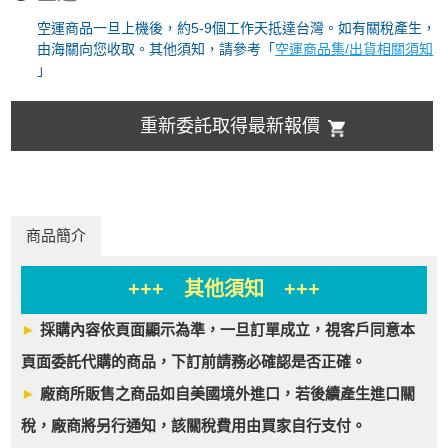
空運商品一旦上機後，約5-9個工作天抵達台灣。如有關稅產生，
由海關向您收取。其他須知，請參考「
空運商品集/出貨相關須知
」
重新委託取得最新報價
商品簡介
+++ 其他須知 +++
►
採購內容依頁面顯示為準，一旦訂單成立，視客戶同意本
頁面委託代購的商品，下訂前請務必確認是否正確。
►
廠商所販售之商品如自美國境外進口，若後續產生進口關
稅，廠商將另行通知，該關稅費用由買家自行支付。