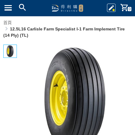
0
首頁
12.5L16 Carlisle Farm Specialist I-1 Farm Implement Tire
(14 Ply) (TL)