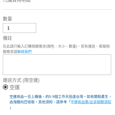
代購費用明細
數量
備註
在此請只輸入訂購相關需求(顏色、大小、數量)，若有運送、客服相
關需求請
聯絡我們
運送方式
(限空運)
空運
空運商品一旦上機後，約5-9個工作天抵達台灣。如有關稅產生，
由海關向您收取。其他須知，請參考「
空運商品集/出貨相關須知
」