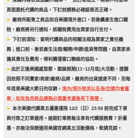
頁面委託代購的商品，下訂前請務必確認是否正確。
►
廠商所販售之商品如自美國境外進口，若後續產生進口關
稅，廠商將另行通知，該關稅費用由買家自行支付。
►
下訂前須知：查明代購商品的相關法規為買家之責任義
務；進口前、後若產生法規/關務/申請/退貨等問題，由買家承
擔其責任及費用，得利購僅窗口聯絡的協助。
►
由於正逢美國感恩節、聖誕假期(11~12月底)大活動，提醒
因依照不同賣家/商家/廠商/品牌，廠商的出貨速度不同，而每
年底是美國大節日的促銷，
境內/境外物流以及海/空運均會塞
車，如有急用商品請務必慎重考慮後再下單喔。
►
本次美國代購黑五優惠僅限 12/2（日）23:59 前完成下單
與付款之訂單適用。逾期訂單將無法享有代購服務費 7 折優
惠，亦無法保證適用美國官網黑五活動價格，敬請見諒。