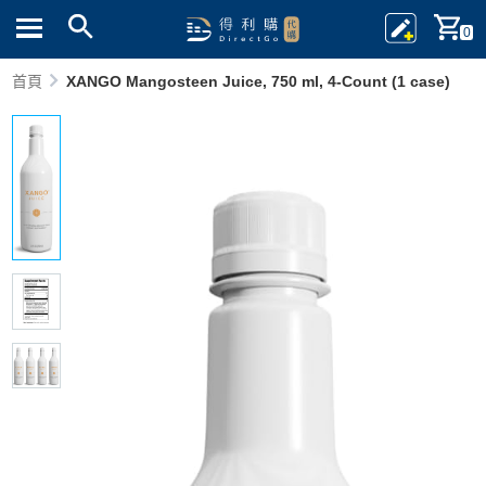
0
首頁
XANGO Mangosteen Juice, 750 ml, 4-Count (1 case)