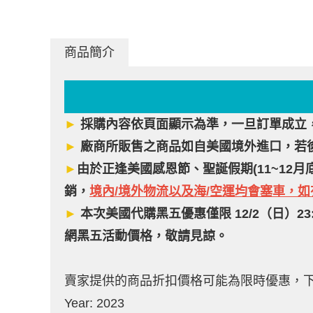
商品簡介
►
採購內容依頁面顯示為準，一旦訂單成立
►
廠商所販售之商品如自美國境外進口，若
►
由於正逢美國感恩節、聖誕假期(11~12
銷，
境內/境外物流以及海/空運均會塞車，
►
本次美國代購黑五優惠僅限 12/2（日）2
網黑五活動價格，敬請見諒。
賣家提供的商品折扣價格可能為限時優惠，
Year: 2023