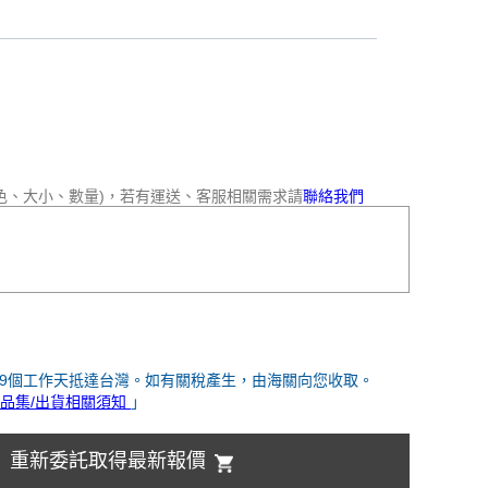
色、大小、數量)，若有運送、客服相關需求請
聯絡我們
-9個工作天抵達台灣。如有關稅產生，由海關向您收取。
品集/出貨相關須知
」
重新委託取得最新報價