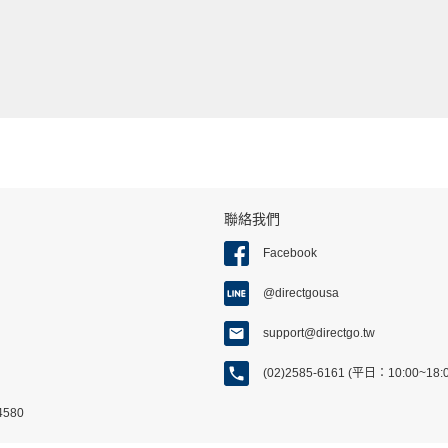
聯絡我們
Facebook
@directgousa
support@directgo.tw
(02)2585-6161 (平日：10:00~18
580