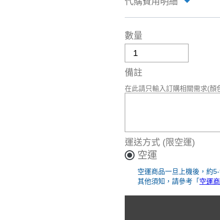
代購費用明細
數量
備註
在此請只輸入訂購相關需求(顏
運送方式
(限空運)
空運
空運商品一旦上機後，約5
其他須知，請參考「
空運商