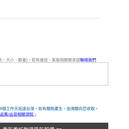
色、大小、數量)，若有運送、客服相關需求請
聯絡我們
-9個工作天抵達台灣。如有關稅產生，由海關向您收取。
品集/出貨相關須知
」