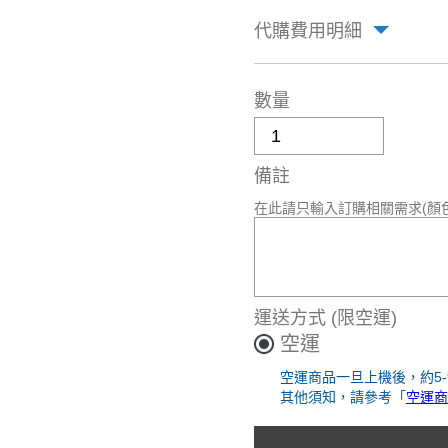
代購費用明細
數量
備註
在此請只輸入訂購相關需求(顏
運送方式
(限空運)
空運
空運商品一旦上機後，約5
其他須知，請參考「
空運商