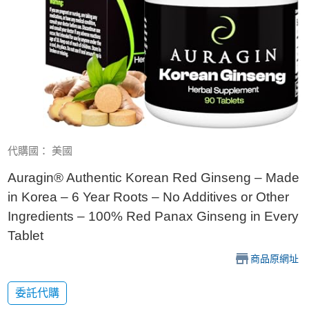
代購國： 美國
Auragin® Authentic Korean Red Ginseng – Made
in Korea – 6 Year Roots – No Additives or Other
Ingredients – 100% Red Panax Ginseng in Every
Tablet
商品原網址
委託代購