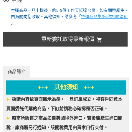
空運
空運商品一旦上機後，約5-9個工作天抵達台灣。如有關稅產生，
由海關向您收取。其他須知，請參考「
空運商品集/出貨相關須知
」
重新委託取得最新報價
商品簡介
+++ 其他須知 +++
►
採購內容依頁面顯示為準，一旦訂單成立，視客戶同意本
頁面委託代購的商品，下訂前請務必確認是否正確。
►
廠商所販售之商品如自美國境外進口，若後續產生進口關
稅，廠商將另行通知，該關稅費用由買家自行支付。