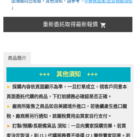
由海關向您收取。其他須知，請參考「
空運商品集/出貨相關須知
」
重新委託取得最新報價
商品簡介
+++ 其他須知 +++
►
採購內容依頁面顯示為準，一旦訂單成立，視客戶同意本
頁面委託代購的商品，下訂前請務必確認是否正確。
►
廠商所販售之商品如自美國境外進口，若後續產生進口關
稅，廠商將另行通知，該關稅費用由買家自行支付。
►
訂製/預購/長期備貨品 須知：一旦向賣家採購完畢，若買
家決定取消，則 (1.) 代購服務費不退還 (2.) 需待賣家同意。若