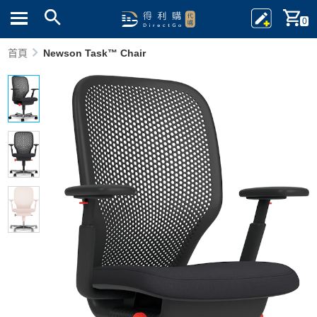
0
首頁
Newson Task™ Chair