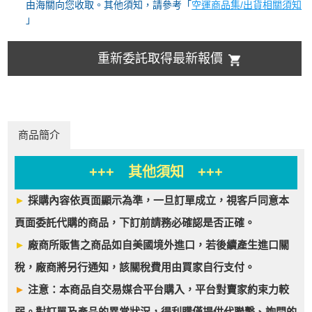
由海關向您收取。其他須知，請參考「
空運商品集/出貨相關須知
」
重新委託取得最新報價
商品簡介
+++ 其他須知 +++
►
採購內容依頁面顯示為準，一旦訂單成立，視客戶同意本
頁面委託代購的商品，下訂前請務必確認是否正確。
►
廠商所販售之商品如自美國境外進口，若後續產生進口關
稅，廠商將另行通知，該關稅費用由買家自行支付。
►
注意：本商品自交易媒合平台購入，平台對賣家約束力較
弱。對訂單及產品的異常狀況，得利購僅提供代聯繫、詢問的