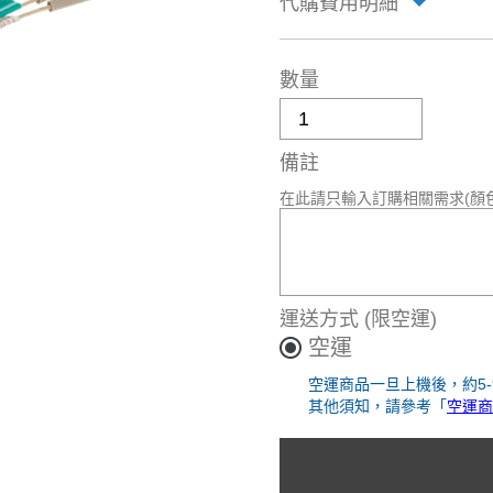
代購費用明細
數量
備註
在此請只輸入訂購相關需求(顏
運送方式
(限空運)
空運
空運商品一旦上機後，約5
其他須知，請參考「
空運商