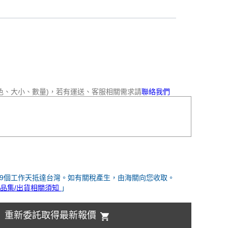
色、大小、數量)，若有運送、客服相關需求請
聯絡我們
-9個工作天抵達台灣。如有關稅產生，由海關向您收取。
品集/出貨相關須知
」
重新委託取得最新報價