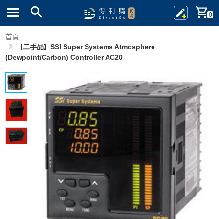
0
首頁
【二手品】SSI Super Systems Atmosphere
(Dewpoint/Carbon) Controller AC20