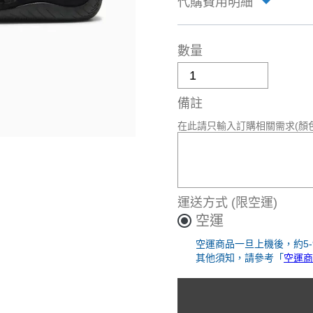
代購費用明細
數量
備註
在此請只輸入訂購相關需求(顏
運送方式
(限空運)
空運
空運商品一旦上機後，約5
其他須知，請參考「
空運商