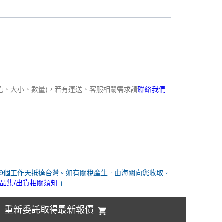
色、大小、數量)，若有運送、客服相關需求請
聯絡我們
-9個工作天抵達台灣。如有關稅產生，由海關向您收取。
品集/出貨相關須知
」
重新委託取得最新報價