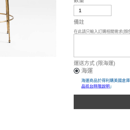
數量
備註
在此請只輸入訂購相關需求(顏
運送方式
(限海運)
海運
海運商品於得利購美國倉庫
品抵台時限說明
」