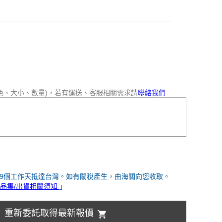
色、大小、數量)，若有運送、客服相關需求請
聯絡我們
-9個工作天抵達台灣。如有關稅產生，由海關向您收取。
品集/出貨相關須知
」
重新委託取得最新報價