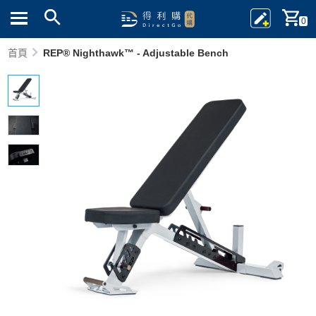
0
首頁
REP® Nighthawk™ - Adjustable Bench