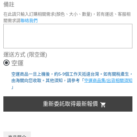
備註
在此請只輸入訂購相關需求(顏色、大小、數量)，若有運送、客服相
關需求請
聯絡我們
運送方式
(限空運)
空運
空運商品一旦上機後，約5-9個工作天抵達台灣。如有關稅產生，
由海關向您收取。其他須知，請參考「
空運商品集/出貨相關須知
」
重新委託取得最新報價