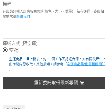
備註
在此請只輸入訂購相關需求(顏色、大小、數量)，若有運送、客服相
關需求請
聯絡我們
運送方式
(限空運)
空運
空運商品一旦上機後，約5-9個工作天抵達台灣。如有關稅產生，
由海關向您收取。其他須知，請參考「
空運商品集/出貨相關須知
」
重新委託取得最新報價