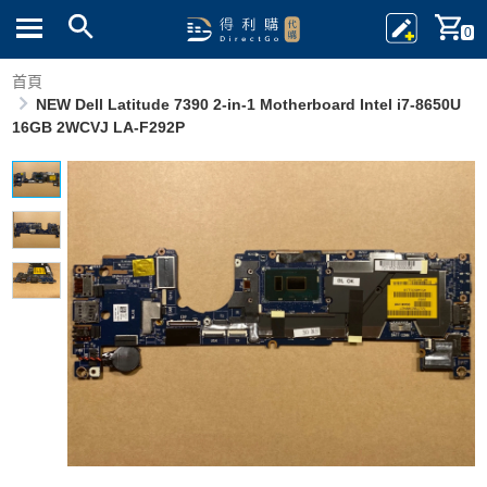
0
首頁
NEW Dell Latitude 7390 2-in-1 Motherboard Intel i7-8650U
16GB 2WCVJ LA-F292P