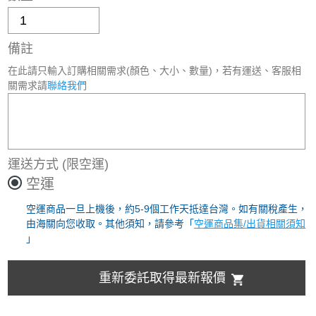
備註
在此請只輸入訂購相關需求(顏色、大小、數量)，若有運送、客服相
關需求請
聯絡我們
運送方式
(限空運)
空運
空運商品一旦上機後，約5-9個工作天抵達台灣。如有關稅產生，
由海關向您收取。其他須知，請參考「
空運商品集/出貨相關須知
」
重新委託取得最新報價