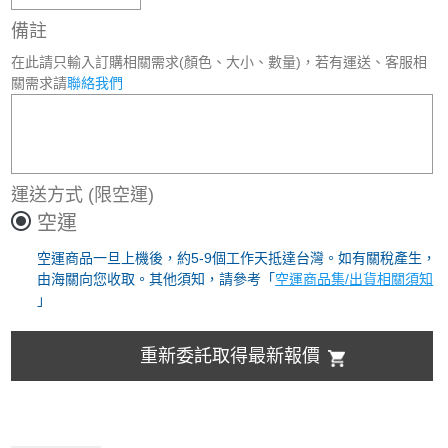
備註
在此請只輸入訂購相關需求(顏色、大小、數量)，若有運送、客服相
關需求請
聯絡我們
運送方式
(限空運)
空運
空運商品一旦上機後，約5-9個工作天抵達台灣。如有關稅產生，
由海關向您收取。其他須知，請參考「
空運商品集/出貨相關須知
」
重新委託取得最新報價