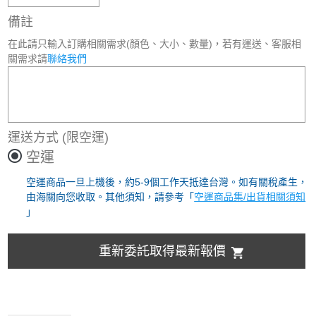
備註
在此請只輸入訂購相關需求(顏色、大小、數量)，若有運送、客服相
關需求請
聯絡我們
運送方式
(限空運)
空運
空運商品一旦上機後，約5-9個工作天抵達台灣。如有關稅產生，
由海關向您收取。其他須知，請參考「
空運商品集/出貨相關須知
」
重新委託取得最新報價