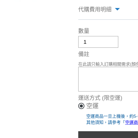
代購費用明細
數量
備註
在此請只輸入訂購相關需求(顏
運送方式
(限空運)
空運
空運商品一旦上機後，約5
其他須知，請參考「
空運商