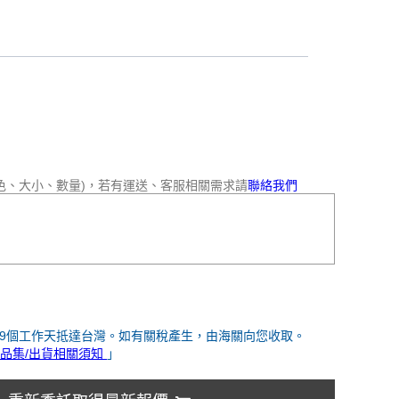
色、大小、數量)，若有運送、客服相關需求請
聯絡我們
-9個工作天抵達台灣。如有關稅產生，由海關向您收取。
品集/出貨相關須知
」