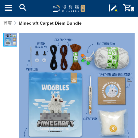
0
首頁
Minecraft Carpet Diem Bundle