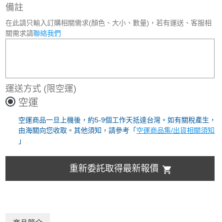
備註
在此請只輸入訂購相關需求(顏色、大小、數量)，若有運送、客服相
關需求請
聯絡我們
運送方式
(限空運)
空運
空運商品一旦上機後，約5-9個工作天抵達台灣。如有關稅產生，
由海關向您收取。其他須知，請參考「
空運商品集/出貨相關須知
」
重新委託取得最新報價