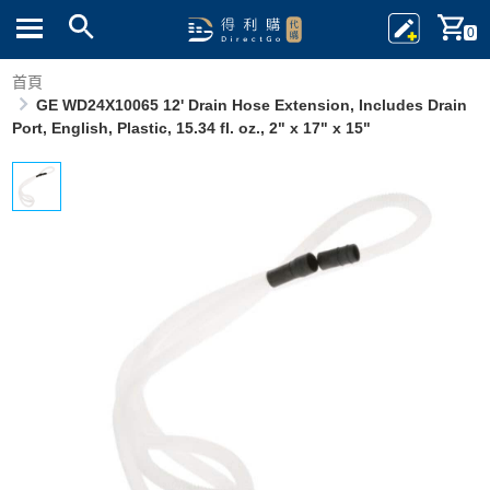
0
首頁
GE WD24X10065 12' Drain Hose Extension, Includes Drain
Port, English, Plastic, 15.34 fl. oz., 2" x 17" x 15"