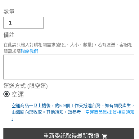
數量
備註
在此請只輸入訂購相關需求(顏色、大小、數量)，若有運送、客服相
關需求請
聯絡我們
運送方式
(限空運)
空運
空運商品一旦上機後，約5-9個工作天抵達台灣。如有關稅產生，
由海關向您收取。其他須知，請參考「
空運商品集/出貨相關須知
」
重新委託取得最新報價