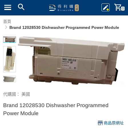
0
首頁
Brand 12028530 Dishwasher Programmed Power Module
代購國： 美國
Brand 12028530 Dishwasher Programmed
Power Module
商品原網址