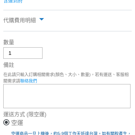
含運到府
代購費用明細
數量
備註
在此請只輸入訂購相關需求(顏色、大小、數量)，若有運送、客服相
關需求請
聯絡我們
運送方式
(限空運)
空運
空運商品一旦上機後，約5-9個工作天抵達台灣。如有關稅產生，