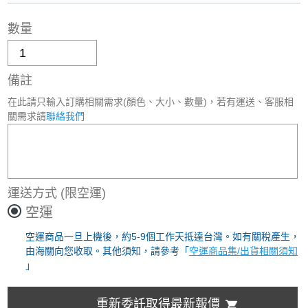
數量
備註
在此請只輸入訂購相關需求(顏色、大小、數量)，若有運送、客服相
關需求請
聯絡我們
運送方式
(限空運)
空運
空運商品一旦上機後，約5-9個工作天抵達台灣。如有關稅產生，
由海關向您收取。其他須知，請參考「
空運商品集/出貨相關須知
」
重新委託取得最新報價