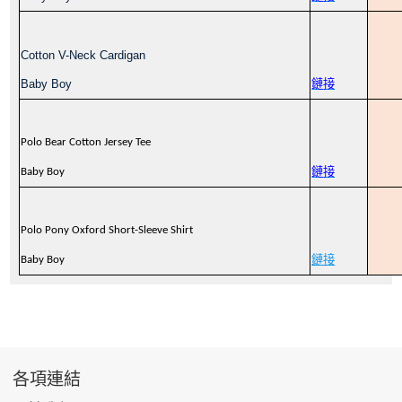
Cotton V-Neck Cardigan
Baby Boy
鏈接
Polo Bear Cotton Jersey Tee
鏈接
Baby Boy
Polo Pony Oxford Short-Sleeve Shirt
鏈接
Baby Boy
各項連結