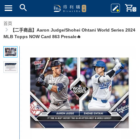
0
首頁
【二手商品】Aaron Judge/Shohei Ohtani World Series 2024
MLB Topps NOW Card 863 Presale🔥