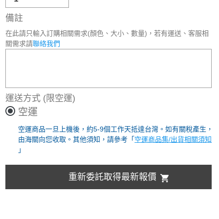
備註
在此請只輸入訂購相關需求(顏色、大小、數量)，若有運送、客服相
關需求請
聯絡我們
運送方式
(限空運)
空運
空運商品一旦上機後，約5-9個工作天抵達台灣。如有關稅產生，
由海關向您收取。其他須知，請參考「
空運商品集/出貨相關須知
」
重新委託取得最新報價