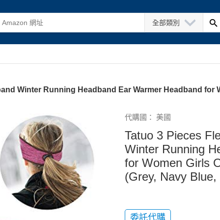
全部類別
band Winter Running Headband Ear Warmer Headband for W
代購國： 美國
Tatuo 3 Pieces Fl
Winter Running 
for Women Girls O
(Grey, Navy Blue,
委託代購