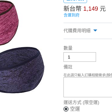
新台幣
1,149
元
含運到府
代購費用明細
數量
備註
在此請只輸入訂購相關需求(顏
運送方式
(限空運)
空運