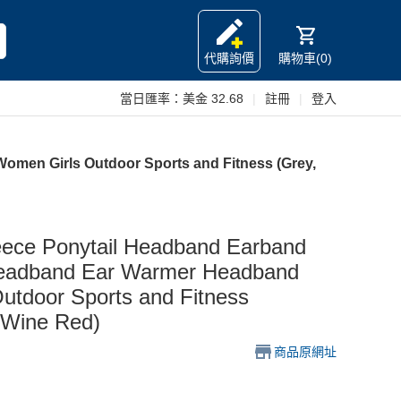
代購詢價
購物車(0)
當日匯率：
美金 32.68
|
註冊
|
登入
omen Girls Outdoor Sports and Fitness (Grey,
eece Ponytail Headband Earband
Headband Ear Warmer Headband
utdoor Sports and Fitness
 Wine Red)
商品原網址