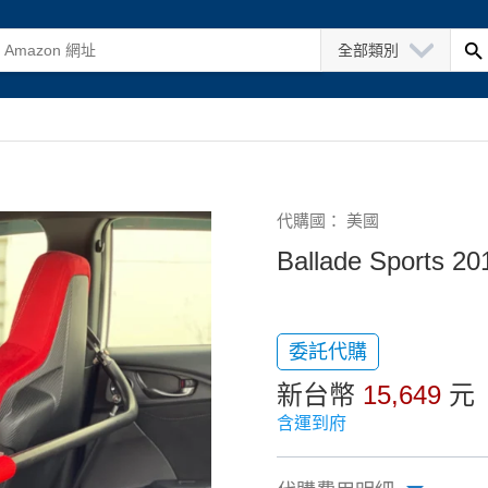
全部類別
代購國： 美國
Ballade Sports 20
委託代購
新台幣
15,649
元
含運到府