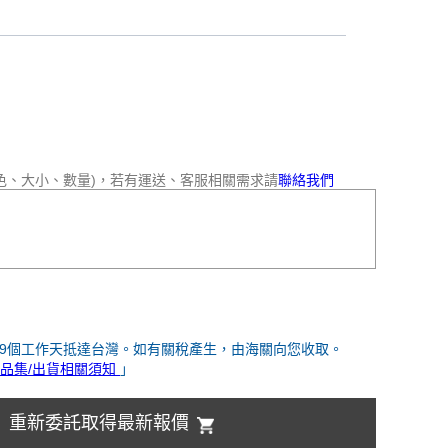
色、大小、數量)，若有運送、客服相關需求請
聯絡我們
-9個工作天抵達台灣。如有關稅產生，由海關向您收取。
品集/出貨相關須知
」
重新委託取得最新報價