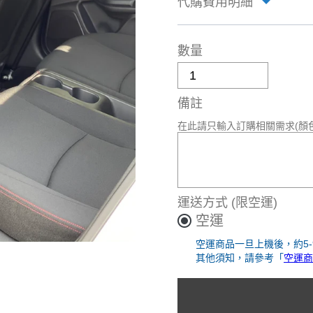
代購費用明細
數量
備註
在此請只輸入訂購相關需求(顏
運送方式
(限空運)
空運
空運商品一旦上機後，約5
其他須知，請參考「
空運商