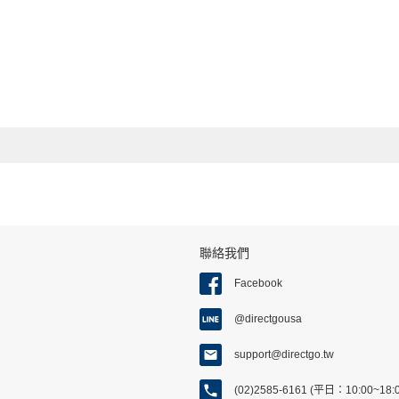
聯絡我們
Facebook
@directgousa
support@directgo.tw
(02)2585-6161 (平日：10:00~18