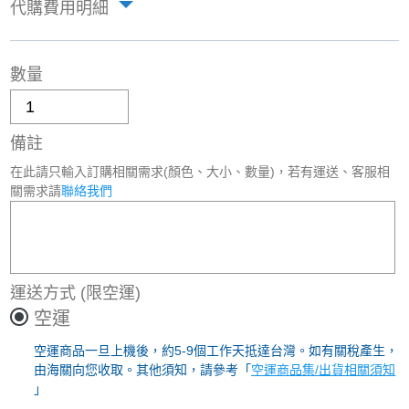
代購費用明細
數量
備註
在此請只輸入訂購相關需求(顏色、大小、數量)，若有運送、客服相
關需求請
聯絡我們
運送方式
(限空運)
空運
空運商品一旦上機後，約5-9個工作天抵達台灣。如有關稅產生，
由海關向您收取。其他須知，請參考「
空運商品集/出貨相關須知
」