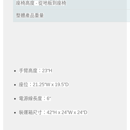
座椅高度 - 從地板到座椅
整體產品重量
手臂高度：23“H
座位：21.25“W x 19.5”D
電源線長度：6“
裝運箱尺寸：42“H x 24”W x 24“D