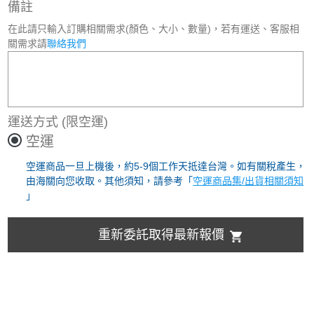
備註
在此請只輸入訂購相關需求(顏色、大小、數量)，若有運送、客服相
關需求請
聯絡我們
運送方式
(限空運)
空運
空運商品一旦上機後，約5-9個工作天抵達台灣。如有關稅產生，
由海關向您收取。其他須知，請參考「
空運商品集/出貨相關須知
」
重新委託取得最新報價