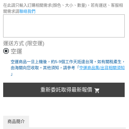
在此請只輸入訂購相關需求(顏色、大小、數量)，若有運送、客服相
關需求請
聯絡我們
運送方式
(限空運)
空運
空運商品一旦上機後，約5-9個工作天抵達台灣。如有關稅產生，
由海關向您收取。其他須知，請參考「
空運商品集/出貨相關須知
」
重新委託取得最新報價
商品簡介