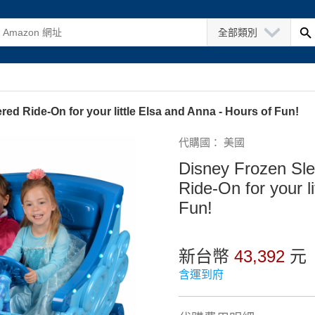
全部類別
ed Ride-On for your little Elsa and Anna - Hours of Fun!
代購國： 美國
Disney Frozen Sle
Ride-On for your l
Fun!
新台幣
43,392
元
含運到府