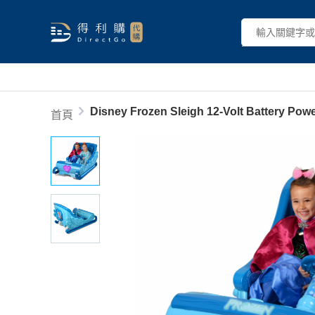
Disney Frozen Sleigh 12-Volt Battery Power
首頁