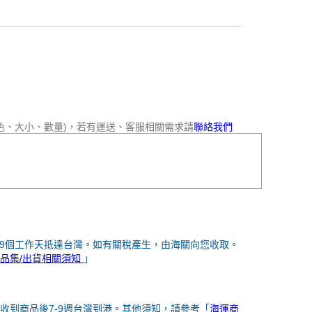
色、大小、數量)，若有運送、客服相關需求請
聯絡我們
-9個工作天抵達台灣。如有關稅產生，由海關向您收取。
品集/出貨相關須知
」
收到商品後7-9週台灣到港。其他須知，請參考「
海運商